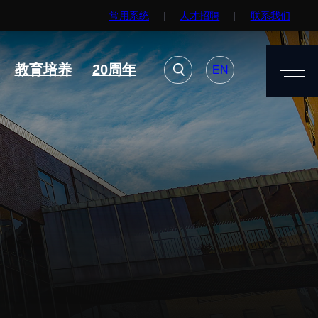
常用系统
人才招聘
联系我们
EN
用系统
人才招聘
联系我们
教育培养
20周年
EN
进展
要闻播报
诚信与伦理委员会
科研进展
动物管理
综合新闻
测试中心
合作交流
室建设与管理
学术活动
安全管理
媒体报道
档案频道
刊物与文化
科学普及