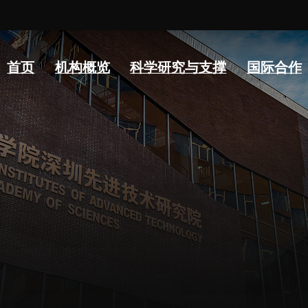
常
首页
机构概览
科学研究与支撑
国际合作
人才概况
综合处
科研
人才介绍
科研管理处
科研
人才招聘
创新融合处
实验
人才动态
人力资源处
分析
博士后
财务资产处
实验
合作转化处
生物
教育处
党群工作处
监督审计处