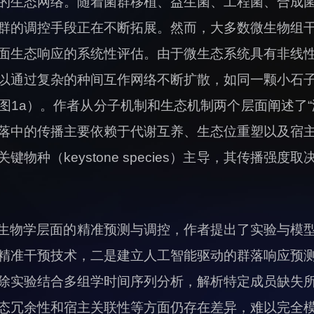
的生态网络。随着菌群移植、益生菌、工程菌、合成
群的调控手段正在不断拓展。然而，大多数微生物组
面生态响应的系统性评估。由于微生态系统具有非线
以通过复杂的种间互作网络不断扩散，如同一颗小石
图1a）。作者从分子机制和生态机制两个层面阐述了“
落中的传播主要依赖于代谢互养、生态位重塑以及宿
物种（keystone species）主导，其传播强
生物学层面的精准预测与调控，作者提出了实验与模
精准干预技术，二是建立人工智能驱动的群落响应预
除实验结合多组学时间序列分析，解析特定成员缺失
态冗余性和宿主关联性等方面仍存在差异，难以完全