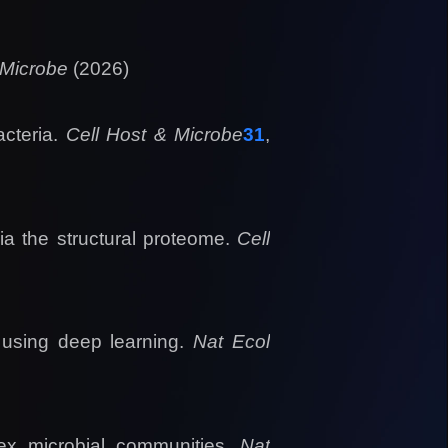
 Microbe
(2026)
cteria.
Cell Host & Microbe
31
,
ia the structural proteome.
Cell
 using deep learning.
Nat Ecol
lex microbial communities.
Nat