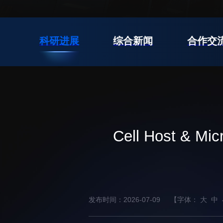
先进电子材料研究所
报
科研进展
综合新闻
合作交
教育概况
学生活动
招生信息
先进榜YOUNG
学位培养
体育与健康
学生工作
讲座信息
Cell Host 
学生就业
教育动态
发布时间：2026-07-09
【字体：
大
中