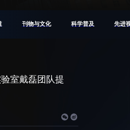
先进视界
道
刊物与文化
科学普及
先进
工作
国家高性能医疗器械创新中心
工作
国家生物制造产业创新中心
和践行正确政绩观学习
深港脑科学创新研究院
深圳合成生物学创新研究院
国重点实验室戴磊团队提
和弘扬科学家精神
深圳先进电子材料国际创新研究院
群众办实事
深圳脑解析与脑模拟重大科技基础
设施
深圳合成生物研究重大科技基础设
施
中欧创新医药与健康研究中心