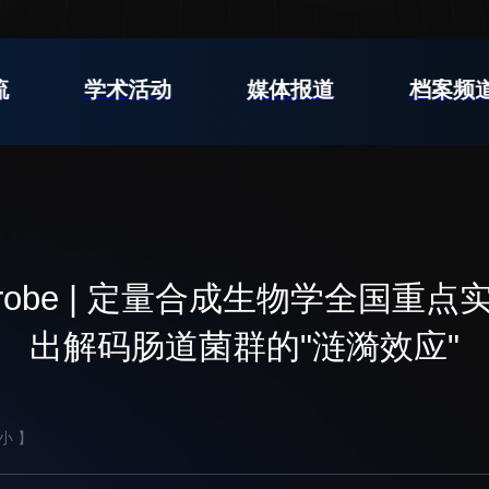
支撑平台处
产业发展中心
流
学术活动
媒体报道
档案频
交流动态
转移转化
党建
国合项目
控股企业
群团
出国境事务
成果超市
树立
教育
来华指引
合作交流
& Microbe | 定量合成生物学全
传承
下载中心
我为
出解码肠道菌群的"涟漪效应"
小
】