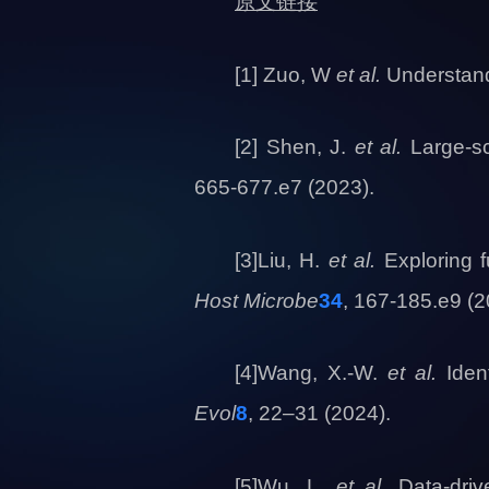
原文链接
[1] Zuo, W
et al.
Understandi
[2] Shen, J.
et al.
Large-sc
665-677.e7 (2023).
[3]Liu, H.
et al.
Exploring f
Host Microbe
34
, 167-185.e9 (2
[4]Wang, X.-W.
et al.
Ident
Evol
8
, 22–31 (2024).
[5]Wu, L.
et al.
Data-driv