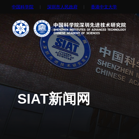
中国科学院
深圳市人民政府
⾹港中文大学
机构简介
先进集成技术研究所
院长寄语
生物医学与健康工程研究所
现任领导
先进计算与数字工程研究所
历任领导
生物医药与技术研究所
SIAT新闻网
统计数据
脑认知与脑疾病研究所
研究机构
合成生物学研究所
研究队伍
材料人工智能研究所
通知公告
碳中和技术研究所
科学仪器所（筹）