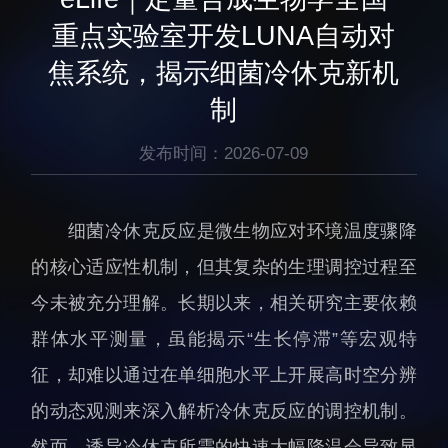
生物医药与技术研究所
研究机构
重点实验室开发LUNA自动对
脑认知与脑疾病研究所
研究队伍
焦系统，揭示细菌冷休克新机
合成生物学研究所
通知公告
制
材料人工智能研究所
碳中和技术研究所
发布时间：2026-07-09
科学仪器所（筹）
先进电子材料研究所
细菌冷休克反应是微生物应对环境温度骤降
的核心适应性机制，但其复杂的生理调控过程至
今未被充分理解。长期以来，相关研究主要依赖
群体水平测量，虽能揭示“生长停滞”等宏观特
人才概况
综合处
征，却难以通过在单细胞水平上开展高时空分辨
人才介绍
科研管理处
的动态观测来深入解析冷休克反应的调控机制。
人才招聘
创新融合处
然而，诱导冷休克所需的快速大幅降温会导致显