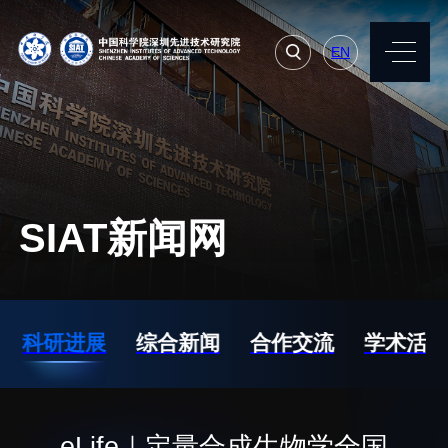
EN
EN
常用系统
人才招聘
联系我们
SIAT新闻网
机构简介
先进集成技术研究所
院长寄语
生物医学与健康工程研
科研进展
综合新闻
合作交流
学术活动
究所
现任领导
先进计算与数字工程研
历任领导
究所
统计数据
eLife｜定量合成生物学全国