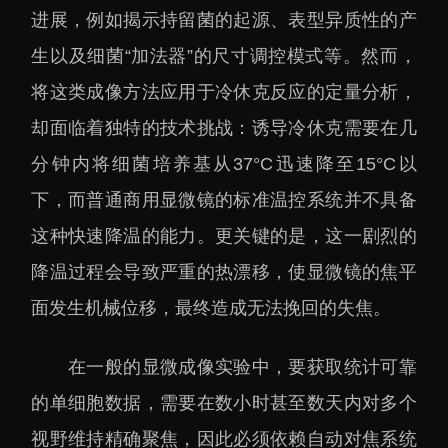
下载中心
进展，例如揭示持留菌的起源、表型异质性的产
生以及细菌“加法器”的尺寸调控模式等。然而，
将这类成像方法应用于冷休克反应的定量分析，
却面临着独特的技术挑战：诱导冷休克需要在几
党建工作
国家高性能医疗器械创
分钟内将细菌培养基从37°C迅速降至15°C以
新中心
群团工作
下，而普通商用显微镜的标准温控系统并不具备
国家生物制造产业创新
树立和践行正确政绩观
这种快速降温的能力。更关键的是，这一剧烈的
中心
学习教育
降温过程会导致严重的热漂移，使显微镜的焦平
深港脑科学创新研究院
传承和弘扬科学家精神
面发生机械位移，最终造成无法挽回的失焦。
深圳合成生物学创新研
我为群众办实事
究院
在一般的显微成像实验中，要获取统计可靠
深圳先进电子材料国际
创新研究院
的单细胞数据，需要在数小时甚至数天内对多个
深圳脑解析与脑模拟重
视野维持精确聚焦，因此必须依赖自动对焦系统