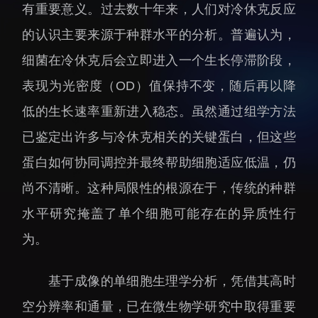
有重要意义。过去数十年来，人们对冷休克反应
招生信息
先进榜YOUNG
的认识主要来源于种群水平的分析。普遍认为，
学位培养
体育与健康
细菌在冷休克后会立即进入一个生长停滞阶段，
学生工作
讲座信息
表现为光密度（OD）值保持不变，随后再以降
学生就业
低的生长速率重新进入稳态。虽然通过组学方法
教育动态
已鉴定出许多与冷休克相关的关键蛋白，但这些
蛋白如何协同调控并最终帮助细胞适应低温，仍
尚不清晰。这种局限性的根源在于，传统的种群
水平研究掩盖了单个细胞可能存在的异质性行
交流动态
转移转化
为。
国合项目
控股企业
出国境事务
成果超市
基于成像的单细胞生理学分析，凭借其高时
来华指引
合作交流
空分辨率和通量，已在微生物学研究中取得重要