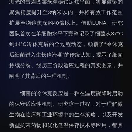
测光的彗差图案来精确锁定焦平面，将显微镜的
科研诚信与伦理委员会
科研进展
实验动物管理
综合新闻
聚焦精度提升至3纳米以内，并将有效工作范围
分析测试中心
合作交流
扩展至物镜焦深的40倍以上。借助LUNA，研究
实验室建设与管理
学术活动
团队首次在单细胞水平下完整记录了细菌从37°C
生物安全管理
媒体报道
到14°C冷休克后的全过程动态，颠覆了“冷休克
档案频道
后细菌进入生长停滞期”的传统认知，揭示了细菌
刊物与文化
持续分裂、经历三阶段适应过程的真实图景，并
科学普及
阐明了其背后的生理机制。
先进视界
细菌的冷休克反应是一种在温度骤降时启动
的保守适应性机制。研究这一过程，对于理解微
生物在临床和工业环境中的生存策略，以及开发
新型抗菌药物和优化低温保存技术等应用，都具
教育概况
学生活动