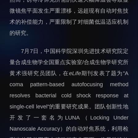
人才动态
人力资源处
微镜焦平面发生严重漂移，远超现有自动对焦技
博士后
财务资产处
术的补偿能力，严重限制了对细菌低温适应机制
合作转化处
的研究。
教育处
党群工作处
7月7日，中国科学院深圳先进技术研究院定
监督审计处
量合成生物学全国重点实验室/合成生物学研究所
支撑平台处
黄术强研究员团队，在
eLife
期刊发表了题为"A
产业发展中心
coma pattern-based autofocusing method
resolves bacterial cold shock response at
single-cell level"的重要研究成果。团队创新性地
开发了一套名为LUNA（Locking Under
Nanoscale Accuracy）的自动对焦系统，利用检
科研进展
要闻播报