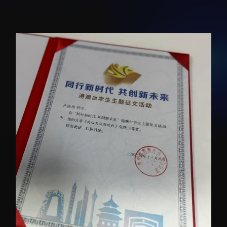
招生信息
先进榜YOUNG
学位培养
体育与健康
学生工作
讲座信息
学生就业
教育动态
交流动态
转移转化
国合项目
控股企业
出国境事务
成果超市
来华指引
合作交流