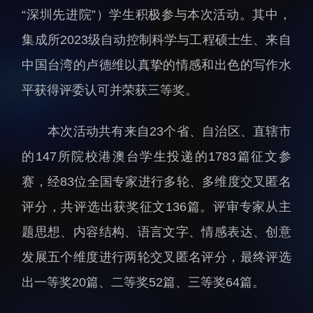
“深圳先进院”）学生积极参与本次活动。其中，
人才动态
人力资源处
集成所2023级自动控制科学与工程硕士生、来自
博士后
财务资产处
中国台湾的卢德维以真挚的情感和出色的写作水
合作转化处
教育处
平获得评委认可并荣获三等奖。
党群工作处
本次活动共有来自23个省、自治区、直辖市
监督审计处
的147所院校港澳台学生投递的1783篇征文参
支撑平台处
赛，经83位全国专家进行多轮、多维度交叉匿名
产业发展中心
评分，共评选出获奖征文136篇。评审专家从主
题思想、内容结构、语言文字、情感表达、创意
发展五个维度进行两轮交叉匿名评分，最终评选
出一等奖20篇、二等奖52篇、三等奖64篇。
科研进展
要闻播报