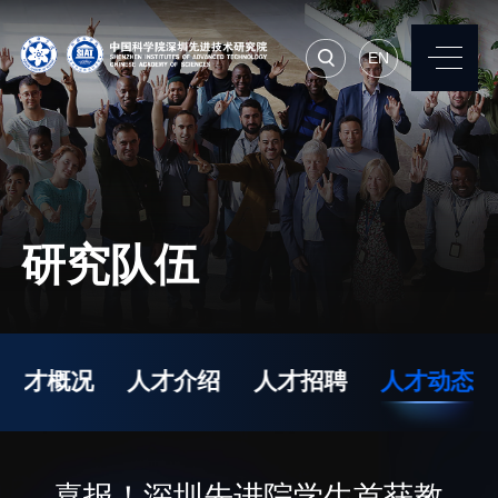
EN
EN
常用系统
人才招聘
联系我们
研究队伍
机构简介
先进集成技术研究所
院长寄语
生物医学与健康工程研
人才概况
人才介绍
人才招聘
人才动态
究所
现任领导
先进计算与数字工程研
历任领导
究所
统计数据
喜报！深圳先进院学生首获教