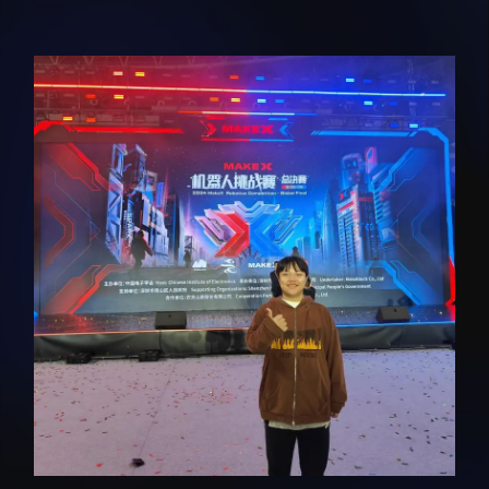
科研诚信与伦理委员会
科研进展
实验动物管理
综合新闻
分析测试中心
合作交流
实验室建设与管理
学术活动
生物安全管理
媒体报道
档案频道
刊物与文化
科学普及
先进视界
教育概况
学生活动