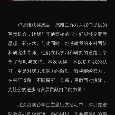
下载中心
卢德维获奖感言：
感谢主办方为我们提供的
宝贵机会，让我与其他高校的同学们能够交流新
党建工作
国家高性能医疗器械创
思想、新技术。与此同时，也感谢我的本科团队
新中心
群团工作
和研究生导师，他们在我学习和研究的道路上给
国家生物制造产业创新
树立和践行正确政绩观
予了帮助与支持。本次获奖，不仅是对我的认
中心
学习教育
深港脑科学创新研究院
可，更是对我未来潜力的激励。我将继续努力，
传承和弘扬科学家精神
深圳合成生物学创新研
在科研道路上不断探索、创新，勇敢面对挑战，
我为群众办实事
究院
为社会的进步与发展贡献自己的力量！
深圳先进电子材料国际
创新研究院
此次港澳台学生主题征文活动中，深圳先进
深圳脑解析与脑模拟重
院教育处积极宣传，精心组织，为参与活动的学