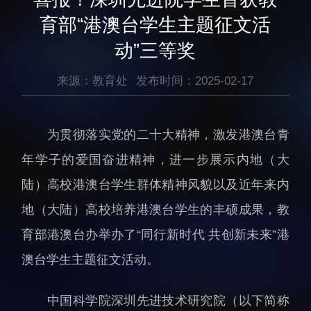
生物医药与技术研究所
研究机构
育部“港澳台学生主题征文活
脑认知与脑疾病研究所
研究队伍
动”三等奖
合成生物学研究所
通知公告
材料人工智能研究所
来源：教育处
发布时间：2025-02-17
碳中和技术研究所
科学仪器所（筹）
为贯彻落实党的二十大精神，激发港澳台青
先进电子材料研究所
年学子的爱国奋进精神，进一步展示内地（大
陆）高校港澳台学生群体精神风貌以及近年来内
地（大陆）高校培养港澳台学生的丰硕成果，教
育部港澳台办举办了“同行新时代 共创新未来”港
人才概况
综合处
澳台学生主题征文活动。
人才介绍
科研管理处
中国科学院深圳先进技术研究院（以下简称
人才招聘
创新融合处