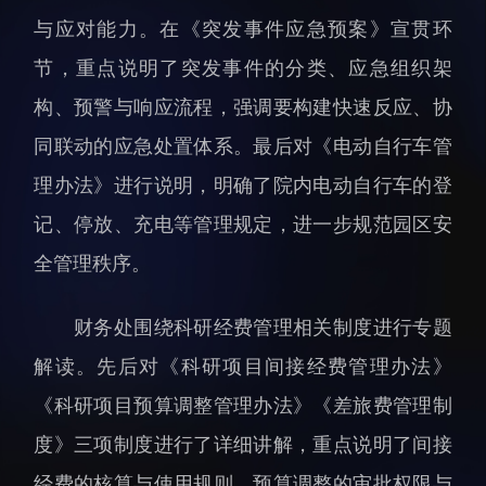
科研诚信与伦理委员会
科研进展
与应对能力。在《突发事件应急预案》宣贯环
实验动物管理
综合新闻
节，重点说明了突发事件的分类、应急组织架
分析测试中心
合作交流
构、预警与响应流程，强调要构建快速反应、协
实验室建设与管理
学术活动
同联动的应急处置体系。最后对《电动自行车管
生物安全管理
媒体报道
理办法》进行说明，明确了院内电动自行车的登
档案频道
记、停放、充电等管理规定，进一步规范园区安
刊物与文化
全管理秩序。
科学普及
先进视界
财务处围绕科研经费管理相关制度进行专题
解读。先后对《科研项目间接经费管理办法》
《科研项目预算调整管理办法》《差旅费管理制
度》三项制度进行了详细讲解，重点说明了间接
教育概况
学生活动
经费的核算与使用规则、预算调整的审批权限与