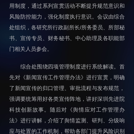
用制度，通过系列宣贯活动不断提升规范意识和
人才动态
人力资源处
风险防控能力，强化制度执行意识。会议由综合
博士后
财务资产处
处组织，各研究所行政副所长/所务委员、所部秘
合作转化处
书、宣传专员、财务秘书、中心助理及各职能部
教育处
党群工作处
门相关人员参会。
监督审计处
综合处围绕四项管理制度进行系统解读。首
支撑平台处
先对《新闻宣传工作管理办法》进行宣贯，明确
产业发展中心
了新闻宣传的归口管理、审批流程与发布规范，
强调要统筹用好各类宣传阵地，讲好深圳先进院
科技创新故事。随后对《舆情应对工作管理办
法》进行讲解，介绍了舆情监测、研判、分级响
科研进展
要闻播报
应与处置的工作机制，帮助各部门提升风险识别