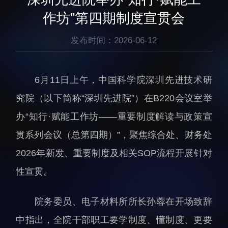
生物医药与技术研究所
研究机构
作坊”第四期制度宣贯会
脑认知与脑疾病研究所
研究队伍
合成生物学研究所
发布时间：2026-06-12
通知公告
材料人工智能研究所
碳中和技术研究所
6月11日上午，中国科学院深圳先进技术研
科学仪器所（筹）
究院（以下简称“深圳先进院”）在B220会议室举
先进电子材料研究所
办“知行·赋能工作坊——重要制度解读与政策宣
贯系列会议（总第四期）”，聚焦综合处、财务处
2026年新发、重要制度及相关SOP流程开展针对
性宣贯。
人才概况
综合处
院务委员、电子材料所所长孙蓉在开场致辞
人才介绍
科研管理处
中指出，全院干部职工要学制度、懂制度、更要
人才招聘
创新融合处