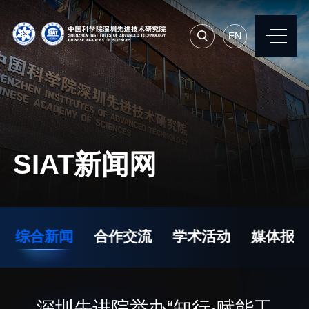
EN
EN
常用系统
人才招聘
联系我们
SIAT新闻网
机构简介
先进集成技术研究所
院长寄语
生物医学与健康工程研
综合新闻
合作交流
学术活动
媒体报道
究所
现任领导
先进计算与数字工程研
历任领导
究所
统计数据
深圳先进院举办“知行·赋能工