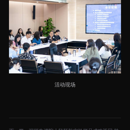
下载中心
党建工作
国家高性能医疗器械创
新中心
群团工作
国家生物制造产业创新
树立和践行正确政绩观
中心
学习教育
深港脑科学创新研究院
传承和弘扬科学家精神
活动现场
深圳合成生物学创新研
我为群众办实事
究院
深圳先进电子材料国际
创新研究院
深圳脑解析与脑模拟重