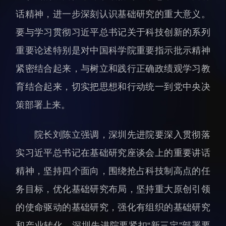
科研诚信与伦理委员会
科研进展
话精神，进一步深刻认识基础研究的重大意义。
实验动物管理
综合新闻
要与学习贯彻习近平总书记关于科技创新的系列
分析测试中心
合作交流
重要论述特别是对中国科学院重要指示批示精神
实验室建设与管理
学术活动
紧密结合起来，与树立和践行正确政绩观学习教
生物安全管理
媒体报道
育结合起来，切实把思想和行动统一到党中央决
档案频道
策部署上来。
刊物与文化
科学普及
院长刘陈立强调，深圳先进院要深入贯彻落
先进视界
实习近平总书记在基础研究座谈会上的重要讲话
精神，坚持四个面向，围绕抢占科技制高点的任
务目标，优化基础研究布局，坚持重大原创引领
的使命驱动的基础研究，强化有组织的基础研究
教育概况
学生活动
和产业转化。深圳先进院要紧扣“新三定”部署要