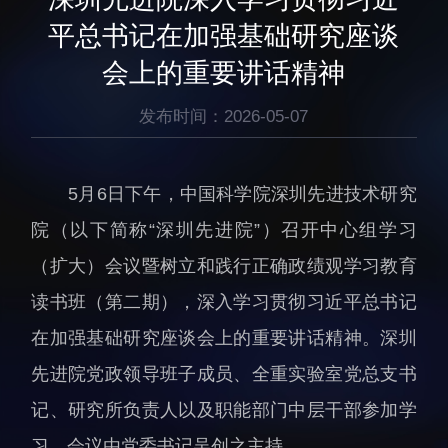
生物医药与技术研究所
研究机构
平总书记在加强基础研究座谈
脑认知与脑疾病研究所
研究队伍
会上的重要讲话精神
合成生物学研究所
通知公告
材料人工智能研究所
发布时间：2026-05-07
碳中和技术研究所
科学仪器所（筹）
5月6日下午，中国科学院深圳先进技术研究
先进电子材料研究所
院（以下简称“深圳先进院”）召开中心组学习
（扩大）会议暨树立和践行正确政绩观学习教育
读书班（第二期），深入学习贯彻习近平总书记
在加强基础研究座谈会上的重要讲话精神。深圳
人才概况
综合处
先进院党政领导班子成员、全重实验室党总支书
人才介绍
科研管理处
记、研究所负责人以及职能部门中层干部参加学
人才招聘
创新融合处
习，会议由党委书记吴创之主持。