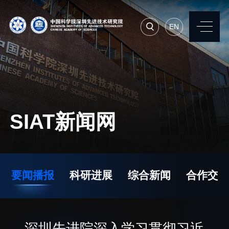
EN
EN
常用系统
人才招聘
联系我们
SIAT新闻网
机构简介
先进集成技术研究所
院长寄语
生物医学与健康工程研
要闻播报
科研进展
综合新闻
合作交流
究所
现任领导
先进计算与数字工程研
历任领导
究所
统计数据
深圳先进院深入学习贯彻习近