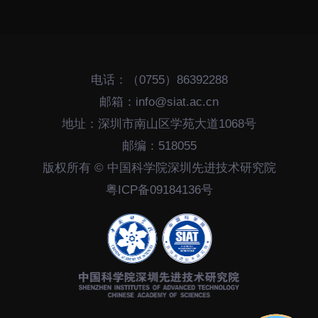
下载中心
电话：（0755）86392288
邮箱：info@siat.ac.cn
党建工作
国家高性能医疗器械创
地址：深圳市南山区学苑大道1068号
新中心
群团工作
邮编：518055
国家生物制造产业创新
树立和践行正确政绩观
版权所有 © 中国科学院深圳先进技术研究院
中心
学习教育
粤ICP备09184136号
深港脑科学创新研究院
传承和弘扬科学家精神
深圳合成生物学创新研
我为群众办实事
究院
深圳先进电子材料国际
创新研究院
深圳脑解析与脑模拟重