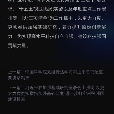
招生信息
先进榜YOUNG
求、“十五五”规划组织实施以及年度重点工作安
学位培养
体育与健康
排等，以“三项清单”为工作抓手，以更大力度、
学生工作
讲座信息
更实举措加强基础研究，着力提升原始创新能
学生就业
力，为实现高水平科技自立自强、建设科技强国
教育动态
贡献力量。
上一篇：
中国科学院党组传达学习习近平总书记重
要讲话精神
交流动态
转移转化
下一篇：
习近平在加强基础研究座谈会上强调 以更
国合项目
控股企业
大力度更实举措加强基础研究 进一步打牢科技强国
出国境事务
成果超市
建设根基
来华指引
合作交流