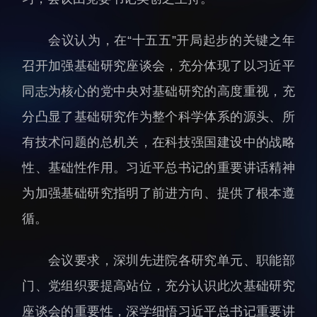
人才动态
人力资源处
会议认为，在“十五五”开局起步的关键之年
博士后
财务资产处
召开加强基础研究座谈会，充分体现了以习近平
合作转化处
教育处
同志为核心的党中央对基础研究的高度重视，充
党群工作处
分凸显了基础研究作为整个科学体系的源头、所
监督审计处
有技术问题的总机关，在科技强国建设中的战略
支撑平台处
性、基础性作用。习近平总书记的重要讲话精神
产业发展中心
为加强基础研究指明了前进方向、提供了根本遵
循。
会议要求，深圳先进院各研究单元、职能部
门、党组织要提高站位，充分认识此次基础研究
科研进展
要闻播报
座谈会的重要性，深学细悟习近平总书记重要讲