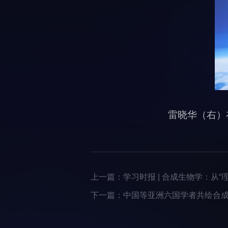
要闻播报
科研进展
综合新闻
合作交流
学术活动
媒体报道
档案频道
刊物与文化
雷晓华（右）
科学普及
先进视界
上一篇：
学习时报 | 合成生物学：从“
下一篇：
中国等亚洲六国学者共绘合成
教育概况
招生信息