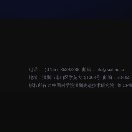
国合项目
出国境事务
来华指引
下载中心
转移转化
电话：（0755）86392288
邮箱：info@siat.ac.cn
控股企业
地址：深圳市南山区学苑大道1068号
邮编：518055
成果超市
版权所有 © 中国科学院深圳先进技术研究院
粤ICP备
合作交流
党建工作