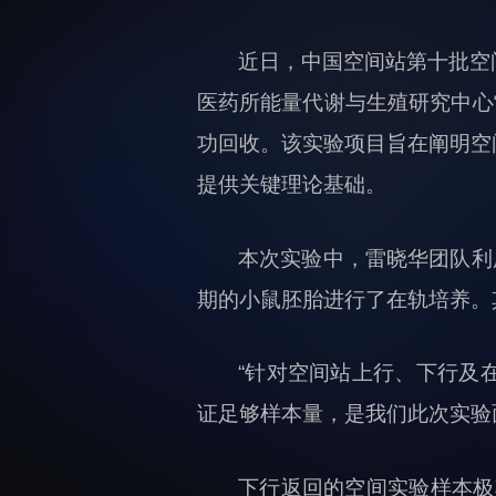
人才概况
人才介绍
近日，中国空间站第十批空
人才招聘
医药所能量代谢与生殖研究中心
人才动态
博士后
功回收。该实验项目旨在阐明空
提供关键理论基础。
本次实验中，雷晓华团队利
综合处
期的小鼠胚胎进行了在轨培养。
科研管理处
创新融合处
人力资源处
“针对空间站上行、下行及
财务资产处
证足够样本量，是我们此次实验
合作转化处
教育处
下行返回的空间实验样本极
党群工作处