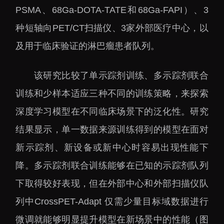
下载中心
PSMA、68Ga-DOTA-TATE和68Ga-FAPI）、3
种短轴向PET/CT扫描仪、3家外部医疗中心，以
及用于临床验证的淋巴瘤患者队列。
该研究比较了单示踪剂训练、多示踪剂联合
党建工作
国家高性能医疗器械创
新中心
训练和少样本适应三种不同的训练策略，来探索
群团工作
国家生物制造产业创新
深度学习模型在不同临床场景下的泛化性。研究
树立和践行正确政绩观
中心
学习教育
结果显示，单一数据来源训练得到的模型在面对
深港脑科学创新研究院
传承和弘扬科学家精神
新示踪剂、新设备或新中心时容易出现性能下
深圳合成生物学创新研
我为群众办实事
降。多示踪剂联合训练能够在已知的示踪剂队列
究院
下取得较好表现，但在外部中心和外部扫描仪队
深圳先进电子材料国际
创新研究院
列中CrossPET-Adapt 仅需少量目标域数据进行
深圳脑解析与脑模拟重
微调就能够明显提升模型在新场景中的性能（图