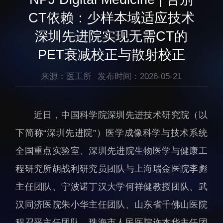
生物医药与技术研究所
研究机构
CT依赖：少样本域适应技术
脑认知与脑疾病研究所
研究队伍
深圳先进院实现无需CT的
合成生物学研究所
通知公告
PET衰减校正与散射校正
材料人工智能研究所
碳中和技术研究所
来源：医工所
发布时间：2026-05-21
科学仪器所（筹）
先进电子材料研究所
近日，
中国科学院深圳先进技术研究院（以
下简称“深圳先进院”）
医学成像科学与技术系统
全国重点实验室、深圳先进院生物医学与健康工
程研究所胡战利研究员团队与上海瑞金医院李彪
人才概况
综合处
主任团队、宁波诺丁汉大学何祥健教授团队、武
人才介绍
科研管理处
汉同济医院朱小华主任团队、山东省千佛山医院
人才招聘
创新融合处
程召平主任团队、珠海市人民医院许杰华主任团