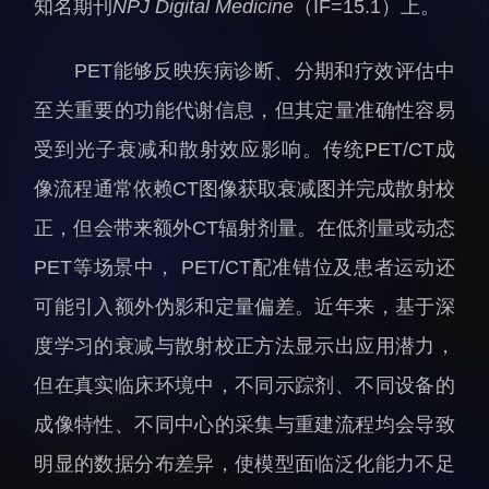
知名期刊
NPJ Digital Medicine
（IF=15.1）上。
科研诚信与伦理委员会
科研进展
实验动物管理
综合新闻
PET能够反映疾病诊断、分期和疗效评估中
分析测试中心
合作交流
至关重要的功能代谢信息，但其定量准确性容易
实验室建设与管理
学术活动
受到光子衰减和散射效应影响。传统PET/CT成
生物安全管理
媒体报道
像流程通常依赖CT图像获取衰减图并完成散射校
档案频道
正，但会带来额外CT辐射剂量。在低剂量或动态
刊物与文化
PET等场景中， PET/CT配准错位及患者运动还
科学普及
可能引入额外伪影和定量偏差。近年来，基于深
先进视界
度学习的衰减与散射校正方法显示出应用潜力，
但在真实临床环境中，不同示踪剂、不同设备的
成像特性、不同中心的采集与重建流程均会导致
明显的数据分布差异，使模型面临泛化能力不足
教育概况
学生活动