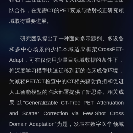
人才动态
人力资源处
队合作，在无需CT的PET衰减与散射校正研究领
博士后
财务资产处
域取得重要进展。
合作转化处
教育处
研究团队提出了一种面向多示踪剂、多设备
党群工作处
和多中心场景的少样本域适应框架CrossPET-
监督审计处
Adapt，可在仅使用少量目标域数据的条件下，
支撑平台处
将深度学习模型快速迁移到新的临床成像环境，
产业发展中心
为减轻PET/CT检查中的CT相关辐射负担和促进
人工智能模型的临床部署提供了新思路。相关成
果以“Generalizable CT-Free PET Attenuation
and Scatter Correction via Few-Shot Cross
Domain Adaptation”为题，发表在数字医学领域
科研进展
要闻播报