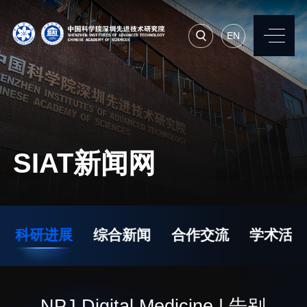
EN
EN
常用系统
人才招聘
联系我们
SIAT新闻网
机构简介
先进集成技术研究所
院长寄语
生物医学与健康工程研
科研进展
综合新闻
合作交流
学术活动
究所
现任领导
先进计算与数字工程研
历任领导
究所
统计数据
NPJ Digital Medicine | 告别