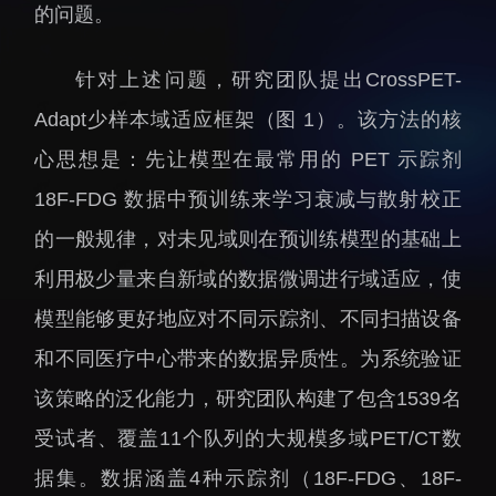
的问题。
招生信息
先进榜YOUNG
学位培养
体育与健康
针对上述问题，研究团队提出CrossPET-
学生工作
讲座信息
Adapt少样本域适应框架（图 1）。该方法的核
学生就业
心思想是：先让模型在最常用的 PET 示踪剂
教育动态
18F-FDG 数据中预训练来学习衰减与散射校正
的一般规律，对未见域则在预训练模型的基础上
利用极少量来自新域的数据微调进行域适应，使
模型能够更好地应对不同示踪剂、不同扫描设备
交流动态
转移转化
和不同医疗中心带来的数据异质性。为系统验证
国合项目
控股企业
该策略的泛化能力，研究团队构建了包含1539名
出国境事务
成果超市
受试者、覆盖11个队列的大规模多域PET/CT数
来华指引
合作交流
据集。数据涵盖4种示踪剂（18F-FDG、18F-