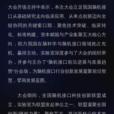
科研诚信与伦理委员会
科研进展
大会开场主持中表示，本次大会立足我国脑机接
实验动物管理
综合新闻
口从基础研究走向临床应用、从单点创新迈向全
分析测试中心
合作交流
链协同的关键窗口期，聚焦技术突破、临床转
实验室建设与管理
学术活动
化、标准构建、资本赋能与产业集聚五大核心方
生物安全管理
媒体报道
向，助力我国在脑科学与脑机接口领域抢占先
档案频道
机、赢得主动。实验室深度参与了大会的组织举
刊物与文化
办，并参与主办了“脑机接口前沿进展与发展趋
科学普及
势”分会场，为脑机接口行业创新发展凝聚前沿智
先进视界
慧，擘画发展蓝图。
大会期间，全国脑机接口科技创新联盟成
立，实验室为联盟发起单位之一。联盟凝聚全国
教育概况
学生活动
创新“硬核力量”，聚焦芯片、算法等核心技术攻