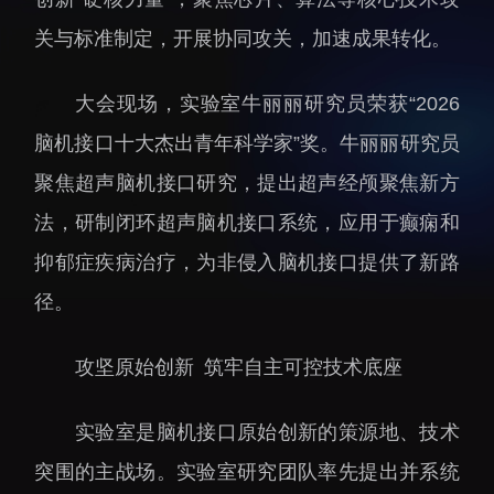
招生信息
先进榜YOUNG
关与标准制定，开展协同攻关，加速成果转化。
学位培养
体育与健康
学生工作
讲座信息
大会现场，实验室牛丽丽研究员荣获“2026
学生就业
脑机接口十大杰出青年科学家”奖。牛丽丽研究员
教育动态
聚焦超声脑机接口研究，提出超声经颅聚焦新方
法，研制闭环超声脑机接口系统，应用于癫痫和
抑郁症疾病治疗，为非侵入脑机接口提供了新路
径。
交流动态
转移转化
攻坚原始创新 筑牢自主可控技术底座
国合项目
控股企业
出国境事务
成果超市
实验室是脑机接口原始创新的策源地、技术
来华指引
合作交流
突围的主战场。实验室研究团队率先提出并系统