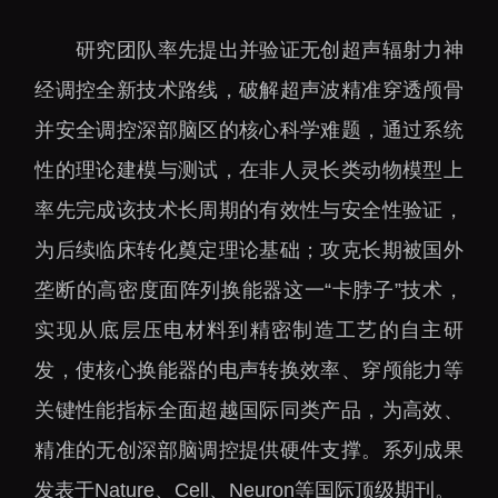
大科技基础设施
深圳合成生物研究重大
研究团队率先提出并验证无创超声辐射力神
科技基础设施
经调控全新技术路线，破解超声波精准穿透颅骨
中欧创新医药与健康研
并安全调控深部脑区的核心科学难题，通过系统
究中心
性的理论建模与测试，在非人灵长类动物模型上
率先完成该技术长周期的有效性与安全性验证，
为后续临床转化奠定理论基础；攻克长期被国外
垄断的高密度面阵列换能器这一“卡脖子”技术，
实现从底层压电材料到精密制造工艺的自主研
发，使核心换能器的电声转换效率、穿颅能力等
关键性能指标全面超越国际同类产品，为高效、
精准的无创深部脑调控提供硬件支撑。系列成果
发表于Nature、Cell、Neuron等国际顶级期刊。