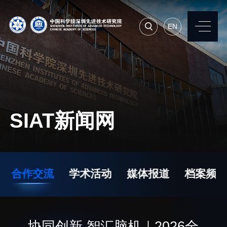
EN
EN
常用系统
人才招聘
联系我们
SIAT新闻网
机构简介
先进集成技术研究所
院长寄语
生物医学与健康工程研
合作交流
学术活动
媒体报道
档案频道
究所
现任领导
先进计算与数字工程研
历任领导
究所
统计数据
协同创新 智汇脑机｜2026全