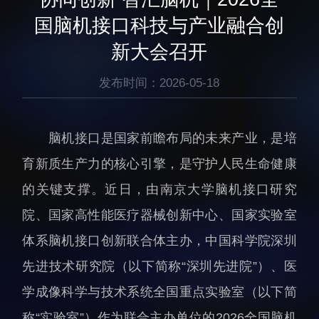
生物医药与技术研究所
研究机构
国脑机接口科技与产业融合创
脑认知与脑疾病研究所
研究队伍
新大会召开
合成生物学研究所
通知公告
材料人工智能研究所
发布时间：2026-05-18
碳中和技术研究所
科学仪器所（筹）
脑机接口是国家前瞻布局的未来产业，是培
先进电子材料研究所
育新质生产力的核心引擎，是守护人民生命健康
的关键支撑。近日，由南京大学脑机接口研究
院、国家高性能医疗器械创新中心、国家实验室
体系脑机接口创新联合体主办，中国科学院深圳
人才概况
综合处
先进技术研究院（以下简称“深圳先进院”）、医
人才介绍
科研管理处
学成像科学与技术系统全国重点实验室（以下简
人才招聘
创新融合处
称“实验室”）作为联合主办单位的2026全国脑机