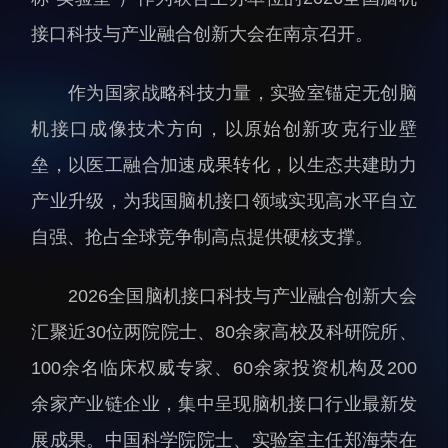
人才动态
人力资源处
接口科技与产业融合创新大会在南京召开。
博士后
财务资产处
作为国家战略科技力量，实验室锚定无创脑
合作转化处
教育处
机接口成像技术方向，以原始创新攻克行业壁
党群工作处
垒，以医工融合加速成果转化，以生态共建助力
监督审计处
产业升级，为我国脑机接口领域实现高水平自立
支撑平台处
自强、抢占全球竞争制高点提供硬核支撑。
产业发展中心
2026全国脑机接口科技与产业融合创新大会
汇聚近30位两院院士、80余家高校及科研院所、
100余名临床权威专家、60余家投资机构及200
余家产业链企业，集中呈现脑机接口行业最新发
科研进展
要闻播报
展成果。中国科学院院士、实验室主任郑海荣在