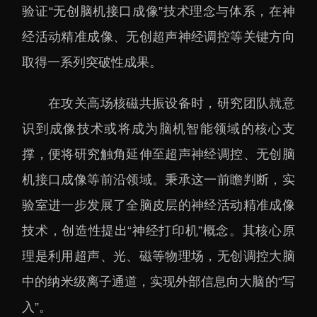
下载中心
验证“无创脑机接口成像”技术理念与体系，在神
经活动精准成像、无创超声神经调控等关键方向
取得一系列突破性成果。
在攻关高场核磁共振设备时，研究团队就意
党建工作
国家高性能医疗器械创
新中心
识到成像技术或将成为脑机智能领域的核心支
群团工作
国家生物制造产业创新
撑，便将研究触角延伸至超声神经调控、无创脑
树立和践行正确政绩观
中心
学习教育
机接口成像等前沿领域。秉承这一前瞻判断，实
深港脑科学创新研究院
传承和弘扬科学家精神
验室进一步发展了全脑皮层的神经活动精准成像
深圳合成生物学创新研
我为群众办实事
技术，创造性提出“神经打印机”概念。其核心原
究院
理是利用超声、光、磁等物理场，无创调控大脑
深圳先进电子材料国际
创新研究院
中的纳米级离子通道，实现外部信息向大脑的“写
深圳脑解析与脑模拟重
入”。