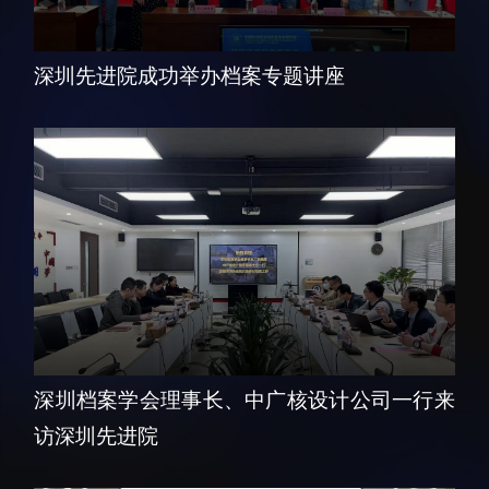
科研诚信与伦理委员会
科研进展
实验动物管理
综合新闻
深圳先进院成功举办档案专题讲座
分析测试中心
合作交流
实验室建设与管理
学术活动
生物安全管理
媒体报道
档案频道
刊物与文化
科学普及
先进视界
深圳档案学会理事长、中广核设计公司一行来
访深圳先进院
教育概况
学生活动