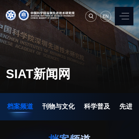
EN
EN
常用系统
人才招聘
联系我们
SIAT新闻网
机构简介
先进集成技术研究所
院长寄语
生物医学与健康工程研
档案频道
刊物与文化
科学普及
先进视
究所
现任领导
先进计算与数字工程研
历任领导
究所
统计数据