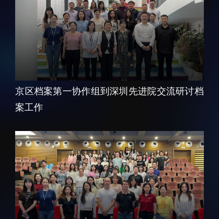
人才动态
人力资源处
博士后
财务资产处
合作转化处
教育处
党群工作处
京区档案第一协作组到深圳先进院交流研讨档
监督审计处
案工作
支撑平台处
产业发展中心
科研进展
要闻播报