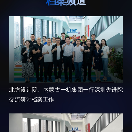
档案频道
生物医药与技术研究所
研究机构
脑认知与脑疾病研究所
研究队伍
合成生物学研究所
通知公告
材料人工智能研究所
碳中和技术研究所
科学仪器所（筹）
先进电子材料研究所
北方设计院、内蒙古一机集团一行深圳先进院
交流研讨档案工作
人才概况
综合处
人才介绍
科研管理处
人才招聘
创新融合处