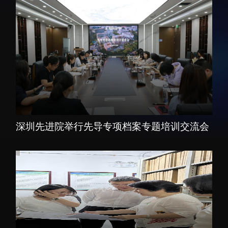
招生信息
先进榜YOUNG
学位培养
体育与健康
学生工作
讲座信息
学生就业
教育动态
深圳先进院举行先导专项档案专题培训交流会
交流动态
转移转化
国合项目
控股企业
出国境事务
成果超市
来华指引
合作交流