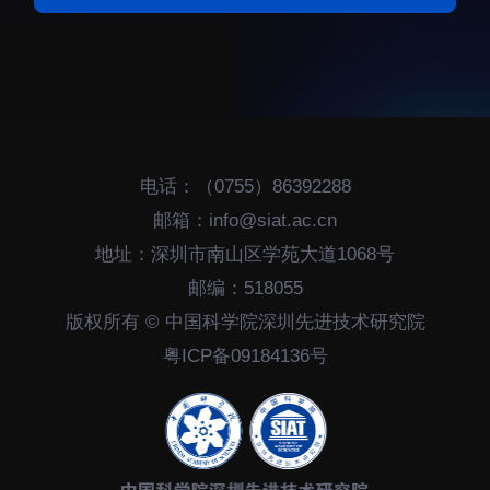
招生信息
先进榜YOUNG
学位培养
体育与健康
学生工作
讲座信息
学生就业
教育动态
电话：（0755）86392288
邮箱：info@siat.ac.cn
地址：深圳市南山区学苑大道1068号
邮编：518055
版权所有 © 中国科学院深圳先进技术研究院
交流动态
转移转化
粤ICP备09184136号
国合项目
控股企业
出国境事务
成果超市
来华指引
合作交流