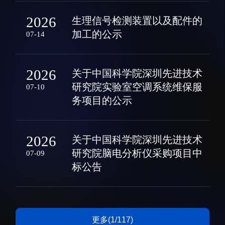
科研诚信与伦理委员会
科研进展
2026
实验动物管理
综合新闻
生理信号检测装置以及配件的
加工的公示
07-14
分析测试中心
合作交流
实验室建设与管理
学术活动
2026
生物安全管理
媒体报道
关于中国科学院深圳先进技术
研究院实验室空调系统维保服
07-10
档案频道
务项目的公示
刊物与文化
科学普及
2026
关于中国科学院深圳先进技术
先进视界
研究院脑电分析仪采购项目中
07-09
标公告
教育概况
学生活动
更多(1/117)