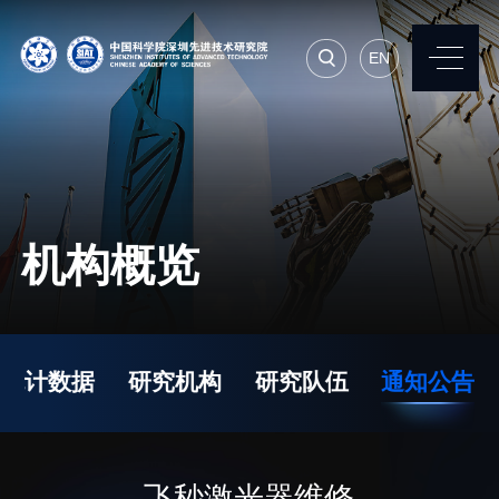
EN
EN
常用系统
人才招聘
联系我们
机构概览
机构简介
先进集成技术研究所
院长寄语
生物医学与健康工程研
统计数据
研究机构
研究队伍
通知公告
究所
现任领导
先进计算与数字工程研
历任领导
究所
统计数据
飞秒激光器维修