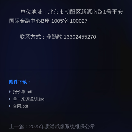
科研诚信与伦理委员会
科研进展
单位地址：北京市朝阳区新源南路1号平安
实验动物管理
综合新闻
国际金融中心B座 1005室 100027
分析测试中心
合作交流
实验室建设与管理
学术活动
联系方式：龚勤敢 13302455270
生物安全管理
媒体报道
档案频道
刊物与文化
科学普及
附件下载：
先进视界
报价单.pdf
单一来源说明.jpg
合同.pdf
上一篇：
2025年质谱成像系统维保公示
教育概况
学生活动