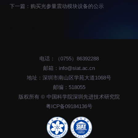
招生信息
先进榜YOUNG
下一篇：
购买光参量震动模块设备的公示
学位培养
体育与健康
学生工作
讲座信息
学生就业
教育动态
电话：（0755）86392288
邮箱：info@siat.ac.cn
地址：深圳市南山区学苑大道1068号
邮编：518055
交流动态
转移转化
版权所有 © 中国科学院深圳先进技术研究院
粤ICP备09184136号
国合项目
控股企业
出国境事务
成果超市
来华指引
合作交流