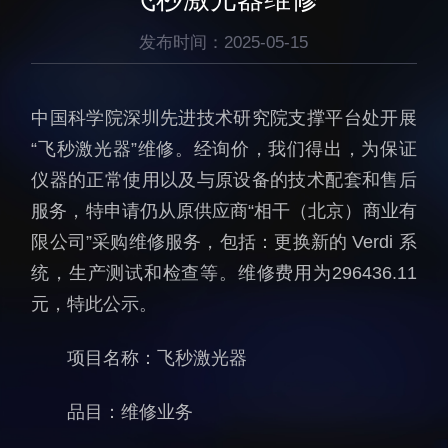
生物医药与技术研究所
研究机构
脑认知与脑疾病研究所
发布时间：2025-05-15
研究队伍
合成生物学研究所
通知公告
材料人工智能研究所
中国科学院深圳先进技术研究院支撑平台处开展
碳中和技术研究所
“飞秒激光器”维修。经询价，我们得出，为保证
仪器的正常使用以及与原设备的技术配套和售后
科学仪器所（筹）
服务，特申请仍从原供应商“相干（北京）商业有
先进电子材料研究所
限公司”采购维修服务，包括：更换新的 Verdi 系
统，生产测试和检查等。维修费用为296436.11
元，特此公示。
项目名称：飞秒激光器
人才概况
综合处
人才介绍
科研管理处
品目：维修业务
人才招聘
创新融合处