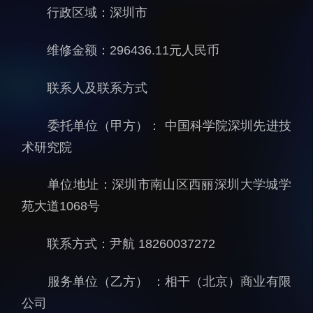
行政区域：深圳市
人才动态
人力资源处
博士后
财务资产处
维修金额：296436.11元人民币
合作转化处
联系人及联系方式
教育处
党群工作处
委托单位（甲方）： 中国科学院深圳先进技
监督审计处
术研究院
支撑平台处
单位地址：深圳市南山区西丽深圳大学城学
产业发展中心
苑大道1068号
联系方式：尹航 18260037272
服务单位（乙方） ：相干（北京）商业有限
科研进展
要闻播报
公司