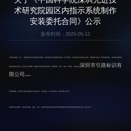
生物医药与技术研究所
研究机构
术研究院园区内指示系统制作
脑认知与脑疾病研究所
研究队伍
安装委托合同》公示
合成生物学研究所
通知公告
材料人工智能研究所
发布时间：2025-05-12
碳中和技术研究所
科学仪器所（筹）
为更好的规范、统一、整体展示深圳先进院对外形象，经与相关部门及院领导沟通，从日常使用、来访接待等方面进行考虑，匹配现有VI进行了应用规范延展，对深圳先进院的
先进电子材料研究所
深圳市引路标识有
园区楼栋指示系统（包含方向导视牌、楼栋表示牌及玻璃门贴等）整体规划、制作、安装。经商定，该项目由
限公司
提供服务。
经前期调研，深圳市引路标识有限公司资质齐全，价格合理，公司口碑良好，故与其签订合同。
人才概况
综合处
根据项目外包要求，现对相关报价、服务，以及《中国科学院深圳先进技术研究院园区内指示系统制作安装委托合同》进行公示。
人才介绍
科研管理处
人才招聘
创新融合处