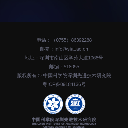
科研诚信与伦理委员会
科研进展
实验动物管理
综合新闻
分析测试中心
合作交流
实验室建设与管理
学术活动
电话：（0755）86392288
生物安全管理
媒体报道
邮箱：info@siat.ac.cn
档案频道
地址：深圳市南山区学苑大道1068号
刊物与文化
邮编：518055
科学普及
版权所有 © 中国科学院深圳先进技术研究院
先进视界
粤ICP备09184136号
教育概况
学生活动