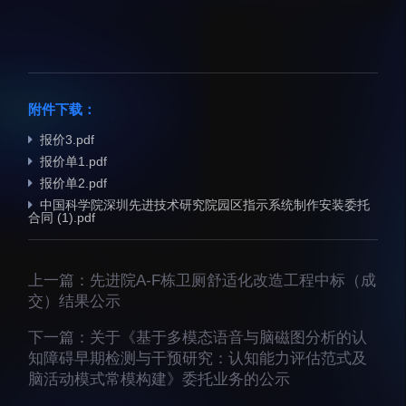
人才动态
人力资源处
博士后
财务资产处
合作转化处
附件下载：
教育处
报价3.pdf
党群工作处
报价单1.pdf
监督审计处
报价单2.pdf
中国科学院深圳先进技术研究院园区指示系统制作安装委托
支撑平台处
合同 (1).pdf
产业发展中心
上一篇：
先进院A-F栋卫厕舒适化改造工程中标（成
交）结果公示
下一篇：
关于《基于多模态语音与脑磁图分析的认
知障碍早期检测与干预研究：认知能力评估范式及
科研进展
要闻播报
脑活动模式常模构建》委托业务的公示