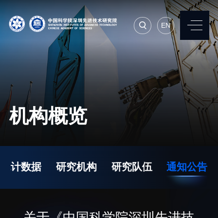
EN
EN
常用系统
人才招聘
联系我们
机构概览
机构简介
先进集成技术研究所
院长寄语
生物医学与健康工程研
统计数据
研究机构
研究队伍
通知公告
究所
现任领导
先进计算与数字工程研
历任领导
究所
统计数据
关于《中国科学院深圳先进技