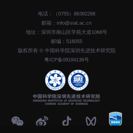
招生信息
先进榜YOUNG
电话：（0755）86392288
学位培养
体育与健康
邮箱：info@siat.ac.cn
学生工作
讲座信息
地址：深圳市南山区学苑大道1068号
学生就业
邮编：518055
教育动态
版权所有 © 中国科学院深圳先进技术研究院
粤ICP备09184136号
交流动态
转移转化
国合项目
控股企业
出国境事务
成果超市
来华指引
合作交流