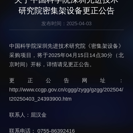
生物医药与技术研究所
研究机构
研究院密集架设备更正公告
脑认知与脑疾病研究所
研究队伍
合成生物学研究所
发布时间：2025-04-03
通知公告
材料人工智能研究所
碳中和技术研究所
中国科学院深圳先进技术研究院《密集架设备》
科学仪器所（筹）
采购项目，将于2025年04月15日14点30分（北
先进电子材料研究所
京时间）开标，详情请见更正公告。
更正公告网址：
http://www.ccgp.gov.cn/cggg/zygg/gzgg/202504/
t20250403_24393900.htm
人才概况
综合处
联系人：屈汉金
人才介绍
科研管理处
人才招聘
创新融合处
联系电话： 0755-86392416