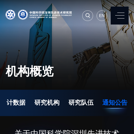
EN
EN
常用系统
人才招聘
联系我们
机构概览
机构简介
先进集成技术研究所
院长寄语
生物医学与健康工程研
统计数据
研究机构
研究队伍
通知公告
究所
现任领导
先进计算与数字工程研
历任领导
究所
统计数据
关于中国科学院深圳先进技术